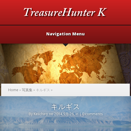
Navigation Menu
Home
»
写真集
»
キルギス
»
キルギス
By
Keiichiro
on 2014,9月 26, in |
0 comments